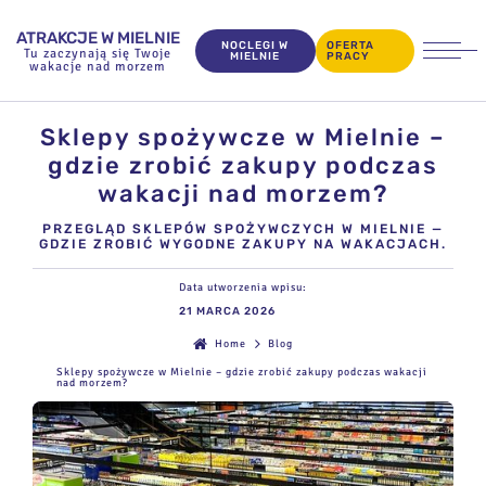
ATRAKCJE W MIELNIE
NOCLEGI W
OFERTA
Tu zaczynają się Twoje
MIELNIE
PRACY
wakacje nad morzem
Sklepy spożywcze w Mielnie –
gdzie zrobić zakupy podczas
wakacji nad morzem?
PRZEGLĄD SKLEPÓW SPOŻYWCZYCH W MIELNIE —
GDZIE ZROBIĆ WYGODNE ZAKUPY NA WAKACJACH.
Data utworzenia wpisu:
21 MARCA 2026
Home
Blog
Sklepy spożywcze w Mielnie – gdzie zrobić zakupy podczas wakacji
nad morzem?