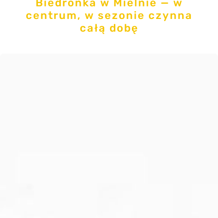
Biedronka w Mielnie — w
centrum, w sezonie czynna
całą dobę