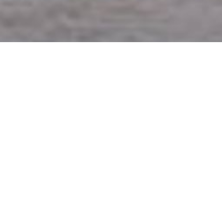
ZAREZERWUJ POBYT W MIELNIE
Biedronka przy ulicy Bolesława Chrobrego 4 to najbardziej
centralnie położony sklep spożywczy w Mielnie. Jej
lokalizacja — w pobliżu promenady i wejścia na plażę —
sprawia, że jest naturalnym punktem wypadowym dla turystów
zatrzymujących się w centrum.
W sezonie letnim Biedronka w Mielnie jest czynna
24 godziny
na dobę.
Poza sezonem godziny otwarcia to standardowe
6:00–22:00. Ta całodobowa dostępność w wakacje to ogromna
praktyczna zaleta — pozwala zaopatrzyć się o dowolnej
porze, zarówno rano przed wyjściem na plażę, jak i późno w
nocy po kolacji.
Asortyment typowy dla sieci: pieczywo, nabiał, wędliny,