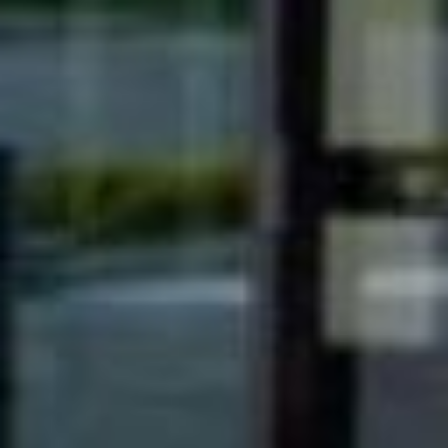
AKTUALNOŚCI I WYDARZENIA
ATRAKCJE DLA DZIECI
ATRAKCJE DLA AKTYWNYCH
ATRAKCJE NA WODZIE
KUP BILET NA ATRAKCJE
OPINIE O MIELNIE
Polecane noclegi w Mielnie
hthouseboats.com
Wyjątkowe domki na wodzie