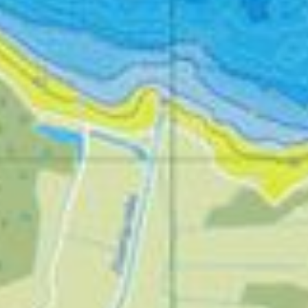
STRONA GŁÓWNA
AKTUALNOŚCI I WYDARZENIA
ATRAKCJE DLA DZIECI
ATRAKCJE DLA AKTYWNYCH
ATRAKCJE NA WODZIE
KUP BILET NA ATRAKCJE
OPINIE O MIELNIE