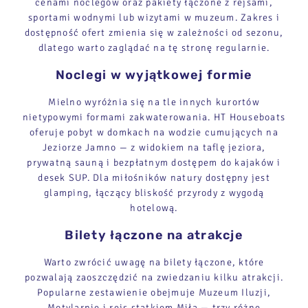
cenami noclegów oraz pakiety łączone z rejsami,
sportami wodnymi lub wizytami w muzeum. Zakres i
dostępność ofert zmienia się w zależności od sezonu,
dlatego warto zaglądać na tę stronę regularnie.
Noclegi w wyjątkowej formie
Mielno wyróżnia się na tle innych kurortów
nietypowymi formami zakwaterowania. HT Houseboats
oferuje pobyt w domkach na wodzie cumujących na
Jeziorze Jamno — z widokiem na taflę jeziora,
prywatną sauną i bezpłatnym dostępem do kajaków i
desek SUP. Dla miłośników natury dostępny jest
glamping, łączący bliskość przyrody z wygodą
hotelową.
Bilety łączone na atrakcje
Warto zwrócić uwagę na bilety łączone, które
pozwalają zaoszczędzić na zwiedzaniu kilku atrakcji.
Popularne zestawienie obejmuje Muzeum Iluzji,
Motylarnię i rejs statkiem Miła — trzy różne