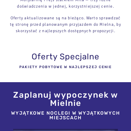
doświadczenia w jednej, korzystniejszej cenie.
Oferty aktualizowane są na bieżąco. Warto sprawdzać
tę stronę przed planowanym przyjazdem do Mielna, by
skorzystać z najlepszych dostępnych propozycji.
Oferty Specjalne
STRONA GŁÓWNA
PAKIETY POBYTOWE W NAJLEPSZEJ CENIE
AKTUALNOŚCI I WYDARZENIA
Zaplanuj wypoczynek w
ATRAKCJE DLA DZIECI
Mielnie
ATRAKCJE DLA AKTYWNYCH
WYJĄTKOWE NOCLEGI W WYJĄTKOWYCH
MIEJSCACH
ATRAKCJE NA WODZIE