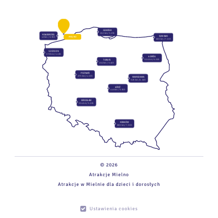
GDAŃSK
212 km / 3.25h
KOŁOBRZEG
SUWAŁKI
MIELNO
40 km / 0.35h
600 km / 7.10h
SZCZECIN
170 km / 1.45h
ŁOMŻA
524 km / 6.30h
TORUŃ
262 km / 3.40h
POZNAŃ
275 km / 4.10h
WARSZAWA
525 km / 6.10h
ŁÓDŹ
446 km / 5.30h
WROCŁAW
554 km / 5.20h
KRAKÓW
800 km / 7.30h
© 2026
Atrakcje Mielno
Atrakcje w Mielnie dla dzieci i dorosłych
Ustawienia cookies