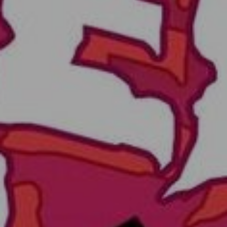
STRONA GŁÓWNA
AKTUALNOŚCI I WYDARZENIA
ATRAKCJE DLA DZIECI
ATRAKCJE DLA AKTYWNYCH
ATRAKCJE NA WODZIE
KUP BILET NA ATRAKCJE